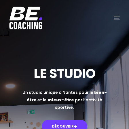
LE STUDIO
Un studio unique à Nantes pour le
bien-
être
et le
mieux-être
par l’activité
sportive.
DÉCOUVRIR