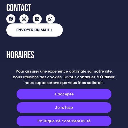
CONTACT
ENVOYER UN MAIL
Horaires
Du Lundi au vendredi de 7h à 21h
et le samedi, de 9h à 13h.
Pour assurer une expérience optimale sur notre site,
Uniquement sur réservation
nous utilisons des cookies. Si vous continuez à l'utiliser,
nous supposerons que vous êtes satisfait.
J'accepte
Je refuse
© 2026 Be. Coaching. Créé par
Kinlee Communication
.
Tous les droits sont réservés.
RÉSERVER UNE SÉANCE
Politique de confidentialité