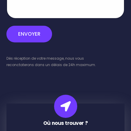
m
r
e
e
s
s
s
s
a
é
g
.
ENVOYER
e
e
p
a
r
Dès réception de votre message, nous vous
:
reconctaterons dans un délais de 24h maximum.
*
Où nous trouver ?