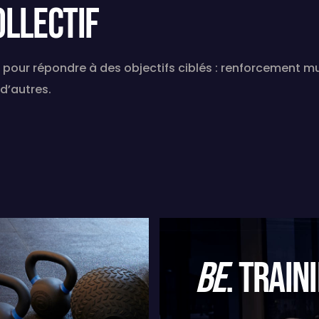
OLLECTif
our répondre à des objectifs ciblés : renforcement mus
 d’autres.
BE
.
TRAIN