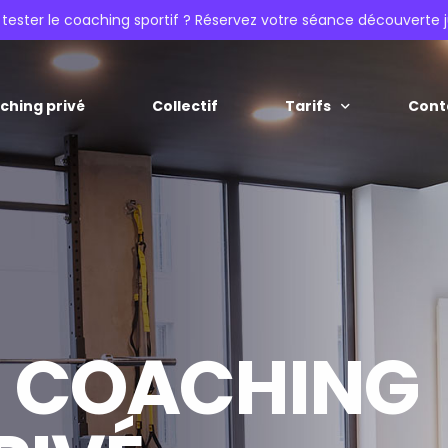
 tester le coaching sportif ? Réservez votre séance découverte j
ching privé
Collectif
Tarifs
Cont
À la carte
Abonnements
E COACHING