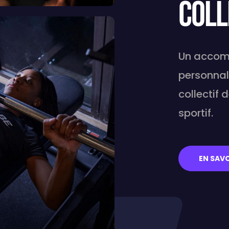
coll
Un accomp
personnali
collectif
sportif.
EN SAVO