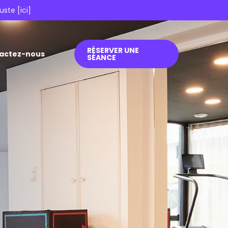
uste [
ici
]
RÉSERVER UNE
actez-nous
SÉANCE