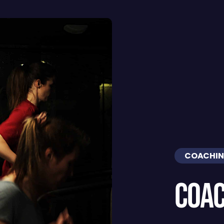
COACHIN
coac