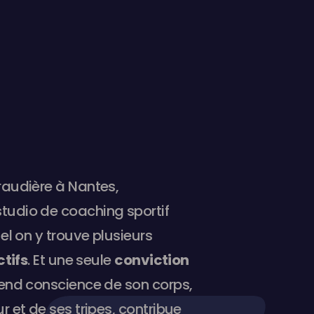
raudière à Nantes,
studio de coaching sportif
uel on y trouve plusieurs
ctifs
. Et une seule
conviction
rend conscience de son corps,
r et de ses tripes, contribue